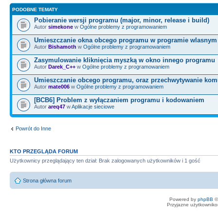
PODOBNE TEMATY
Pobieranie wersji programu (major, minor, release i build)
Autor
simekone
w
Ogólne problemy z programowaniem
Umieszczanie okna obcego programu w programie wlasnym
Autor
Bishamoth
w
Ogólne problemy z programowaniem
Zasymulowanie kliknięcia myszką w okno innego programu
Autor
Darek_C++
w
Ogólne problemy z programowaniem
Umieszczanie obcego programu, oraz przechwytywanie kom
Autor
mate006
w
Ogólne problemy z programowaniem
[BCB6] Problem z wyłączaniem programu i kodowaniem
Autor
areq47
w
Aplikacje sieciowe
Powrót do Inne
KTO PRZEGLĄDA FORUM
Użytkownicy przeglądający ten dział: Brak zalogowanych użytkowników i 1 gość
Strona główna forum
Powered by
phpBB
©
Przyjazne użytkowniko