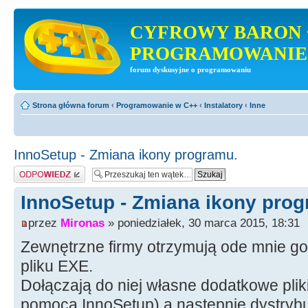
CYFROWY BARON 
PROGRAMOWANIE
forum dyskusyjne o programowaniu
Strona główna forum
‹
Programowanie w C++
‹
Instalatory
‹
Inne
InnoSetup - Zmiana ikony programu.
Odpowiedz
InnoSetup - Zmiana ikony prog
przez
Mironas
» poniedziałek, 30 marca 2015, 18:31
Zewnętrzne firmy otrzymują ode mnie go
pliku EXE.
Dołączają do niej własne dodatkowe pliki,
pomocą InnoSetup) a następnie dystrybu