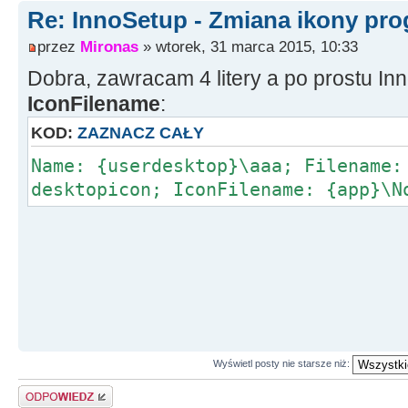
Re: InnoSetup - Zmiana ikony pr
przez
Mironas
» wtorek, 31 marca 2015, 10:33
Dobra, zawracam 4 litery a po prostu I
IconFilename
:
KOD:
ZAZNACZ CAŁY
Name: {userdesktop}\aaa; Filename:
desktopicon; IconFilename: {app}\N
Wyświetl posty nie starsze niż:
Odpowiedz