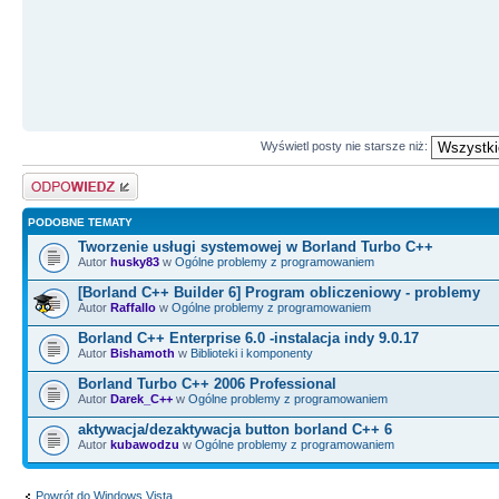
Wyświetl posty nie starsze niż:
Odpowiedz
PODOBNE TEMATY
Tworzenie usługi systemowej w Borland Turbo C++
Autor
husky83
w
Ogólne problemy z programowaniem
[Borland C++ Builder 6] Program obliczeniowy - problemy
Autor
Raffallo
w
Ogólne problemy z programowaniem
Borland C++ Enterprise 6.0 -instalacja indy 9.0.17
Autor
Bishamoth
w
Biblioteki i komponenty
Borland Turbo C++ 2006 Professional
Autor
Darek_C++
w
Ogólne problemy z programowaniem
aktywacja/dezaktywacja button borland C++ 6
Autor
kubawodzu
w
Ogólne problemy z programowaniem
Powrót do Windows Vista