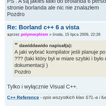
PS . A są jakieś łatki do brolanda 6 per
stronie borlanda ale nic nie znalazłem
Pozdro
Re: Borland c++ 6 a vista
przez
polymorphism
» środa, 15 lipca 2009, 22:28
dawiddawido napisał(a):
A jaki wybrać kompilator jeśli planuje p
??? (taki który był w miare szybki i był
dokumentacji )
Pozdro
Tylko i wyłącznie Visual C++.
C++ Reference
-
opis wszystkich klas STL-a i fu