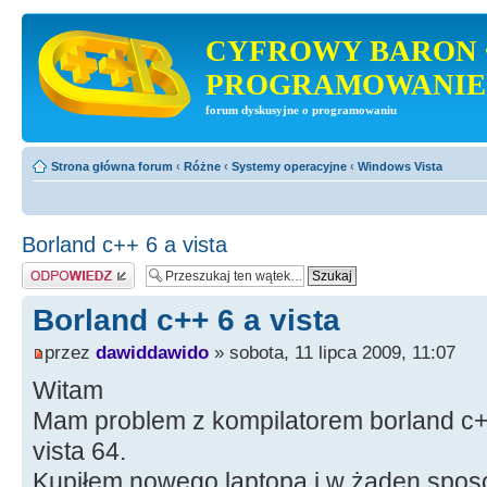
CYFROWY BARON 
PROGRAMOWANIE
forum dyskusyjne o programowaniu
Strona główna forum
‹
Różne
‹
Systemy operacyjne
‹
Windows Vista
Borland c++ 6 a vista
Odpowiedz
Borland c++ 6 a vista
przez
dawiddawido
» sobota, 11 lipca 2009, 11:07
Witam
Mam problem z kompilatorem borland c+
vista 64.
Kupiłem nowego laptopa i w żaden sposó