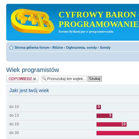
CYFROWY BARON 
PROGRAMOWANIE
forum dyskusyjne o programowaniu
Strona główna forum
‹
Różne
‹
Ogłoszenia, sondy
‹
Sondy
Wiek programistów
Odpowiedz
Jaki jest twój wiek
do 10
0
do 13
5
do 18
10
do 30