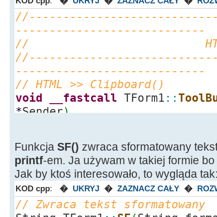
KOD cpp
:
�
UKRYJ
�
ZAZNACZ CAŁY
�
ROZ
//---------------------------
----------------------------
// HTML >> Cl
//---------------------------
----------------------------
// HTML >> Clipboard()
void
__fastcall
TForm1
::
ToolB
*
Sender
)
{
// Wstawia tekst do schowka
Funkcja
SF()
zwraca sformatowany tekst 
(CF_TEXT) i jako formatowany 
printf
-em. Ja używam w takiej formie bo 
String teksthtml
=
"Ala <b>
Jak by ktoś interesowało, to wygląda tak
String tekstnorm
=
"Ala ma 
KOD cpp
:
�
UKRYJ
�
ZAZNACZ CAŁY
�
ROZ
HtmlDoSchowka
(
teksthtml, te
// Zwraca tekst sformatowany
}