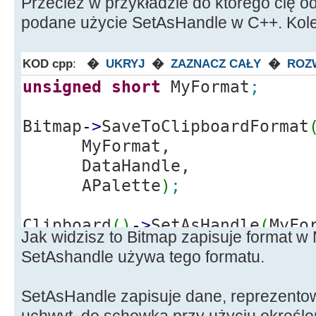
Przecież w przykładzie do którego cię 
podane użycie SetAsHandle w C++. Kolej
KOD cpp
:
�
UKRYJ
�
ZAZNACZ CAŁY
�
ROZ
unsigned
short
MyFormat
;
Bitmap
-
>
SaveToClipboardFormat
MyFormat,
DataHandle,
APalette
)
;
Clipboard
(
)
-
>
SetAsHandle
(
MyFo
Jak widzisz to Bitmap zapisuje format 
SetAshandle używa tego formatu.
SetAsHandle zapisuje dane, reprezento
uchwyt, do schowka przy użyciu określo