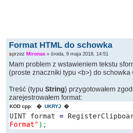
Format HTML do schowka
przez
Mironas
» środa, 9 maja 2018, 14:51
Mam problem z wstawieniem tekstu sf
(proste znaczniki typu <b>) do schowka 
Treść (typu
String
) przygotowałem zgod
zarejestrowałem format:
KOD cpp
:
�
UKRYJ
�
UINT format
=
RegisterClipboar
Format"
)
;