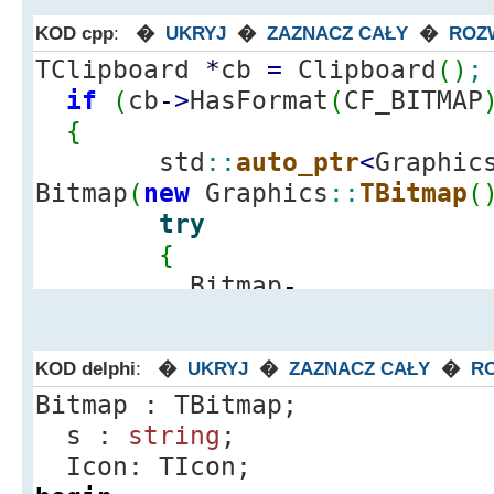
KOD cpp
:
�
UKRYJ
�
ZAZNACZ CAŁY
�
ROZ
TClipboard
*
cb
=
Clipboard
(
)
;
if
(
cb
-
>
HasFormat
(
CF_BITMAP
{
std
::
auto_ptr
<
Graphic
Bitmap
(
new
Graphics
::
TBitmap
(
try
{
Bitmap
-
>
LoadFromClipboardFormat
(
CF_B
>
GetAsHandle
(
CF_BITMAP
)
, 0
)
;
KOD delphi
:
�
UKRYJ
�
ZAZNACZ CAŁY
�
R
Canvas
-
>
Draw
(
5, 5, 
Bitmap : TBitmap;
}
s :
string
;
catch
(
...
)
Icon: TIcon;
{