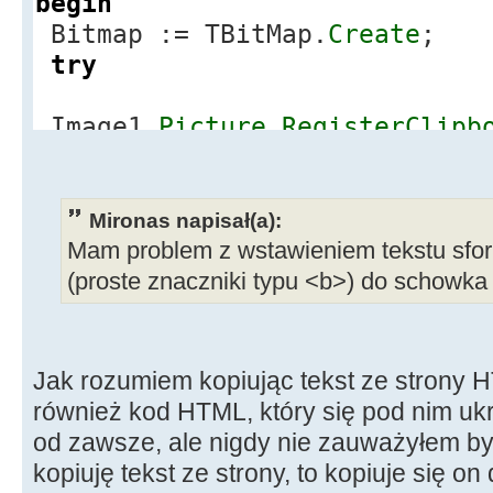
begin
MessageBeep
(
0
)
;
Bitmap := TBitMap.
Create
;
ShowMessage
(
"Error 
try
clipboard!"
)
;
}
Image1.
Picture
.
RegisterClipb
cb
-
>
Clear
(
)
;
Bitmap.
LoadFromClipBoardFo
}
cf_BitMap,ClipBoard.
GetAsHan
Mironas napisał(a):
Canvas.
draw
(
0,0,Bitmap
)
;
Mam problem z wstawieniem tekstu sf
finally
(proste znaczniki typu <b>) do schowka 
Bitmap.
free
;
Clipboard.
Clear
;
Jak rozumiem kopiując tekst ze strony
również kod HTML, który się pod nim 
od zawsze, ale nigdy nie zauważyłem by
kopiuję tekst ze strony, to kopiuje się o