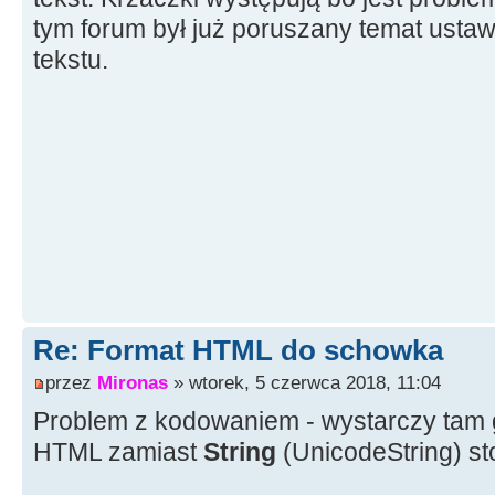
// CF_TEXT
tym forum był już poruszany temat ustaw
WstawDoSchowkaWgFormatu
(
tek
tekstu.
Clipboard
(
)
-
>
Close
(
)
;
}
//---------------------------
----------------------------
// Wstawia tekst do schowka w
void
TForm1
::
WstawDoSchowkaWg
tekst, UINT format
)
{
int
len
=
tekst.
Length
(
)
;
Re: Format HTML do schowka
HGLOBAL hTekst
=
GlobalAllo
przez
Mironas
» wtorek, 5 czerwca 2018, 11:04
len
+
4
)
;
Problem z kodowaniem - wystarczy tam g
char
*
ptr
=
(
char
*
)
GlobalLo
HTML zamiast
String
(UnicodeString) s
char
*
buf
=
(
(
AnsiString
)
te