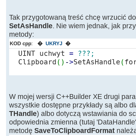
Tak przygotowaną treść chcę wrzucić 
SetAsHandle
. Nie wiem jednak, jak prz
metody:
KOD cpp
:
�
UKRYJ
�
UINT uchwyt
=
???;
Clipboard
(
)
-
>
SetAsHandle
(
fo
W mojej wersji C++Builder XE drugi para
wszystkie dostępne przykłady są albo dla
THandle
) albo dotyczą wstawiania do s
odpowiednia zmienna (tutaj 'DataHandle'
metodę
SaveToClipboardFormat
należ