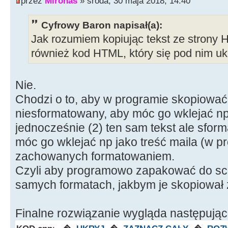
przez
Mironas
» środa, 30 maja 2018, 14:40
Cyfrowy Baron napisał(a):
Jak rozumiem kopiując tekst ze strony
również kod HTML, który się pod nim u
Nie.
Chodzi o to, aby w programie skopiować
niesformatowany, aby móc go wklejać np 
jednocześnie (2) ten sam tekst ale sfo
móc go wklejać np jako treść maila (w 
zachowanych formatowaniem.
Czyli aby programowo zapakować do sch
samych formatach, jakbym je skopiował 
Finalne rozwiązanie wygląda następując