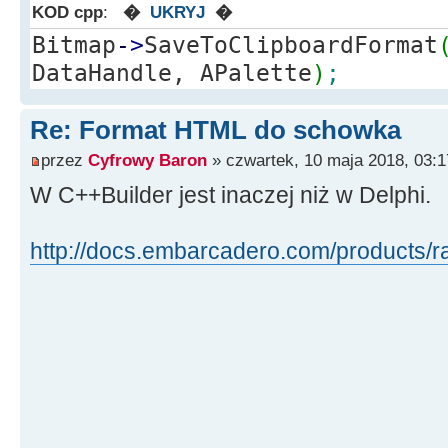
KOD cpp
:
�
UKRYJ
�
Bitmap
-
>
SaveToClipboardFormat
DataHandle, APalette
)
;
Re: Format HTML do schowka
przez
Cyfrowy Baron
» czwartek, 10 maja 2018, 03:1
W C++Builder jest inaczej niż w Delphi.
http://docs.embarcadero.com/products/ra 