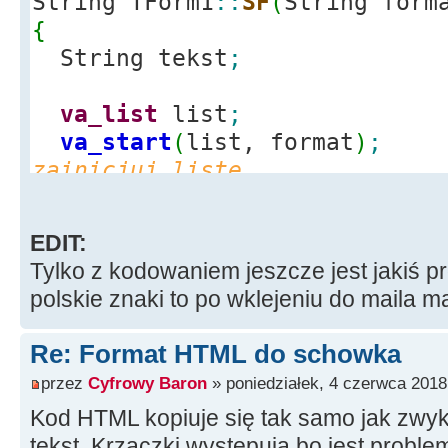
String TForm1
::
SF
(
String form
//---------------------------
{
----------------------------
String tekst
;
// Wstaw tekst HTML do schowk
void
TForm1
::
HtmlDoSchowka
(
St
va_list
list
;
String tekstnorm
)
va_start
(
list, format
)
;
{
zainicjuj liste
Clipboard
(
)
-
>
Clear
(
)
;
tekst.
vprintf
(
format.
w_str
(
Clipboard
(
)
-
>
Open
(
)
;
formatuj tekst
EDIT:
va_end
(
list
)
;
// HTML Format
Tylko z kodowaniem jeszcze jest jakiś pr
zwolnij liste
String treschtml
=
polskie znaki to po wklejeniu do maila 
FormatSchowkaHTML
(
teksthtml
)
;
return
tekst
;
UINT format
=
RegisterClipbo
Re: Format HTML do schowka
}
Format"
)
;
przez
Cyfrowy Baron
» poniedziałek, 4 czerwca 2018
WstawDoSchowkaWgFormatu
(
tre
Kod HTML kopiuje się tak samo jak zwykły
tekst. Krzaczki występują bo jest probl