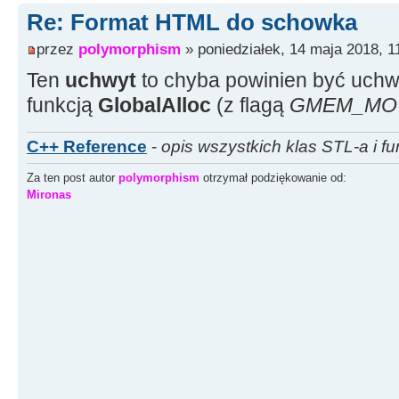
Re: Format HTML do schowka
przez
polymorphism
» poniedziałek, 14 maja 2018, 1
Ten
uchwyt
to chyba powinien być uchwy
funkcją
GlobalAlloc
(z flagą
GMEM_MO
C++ Reference
-
opis wszystkich klas STL-a i fu
Za ten post autor
polymorphism
otrzymał podziękowanie od:
Mironas