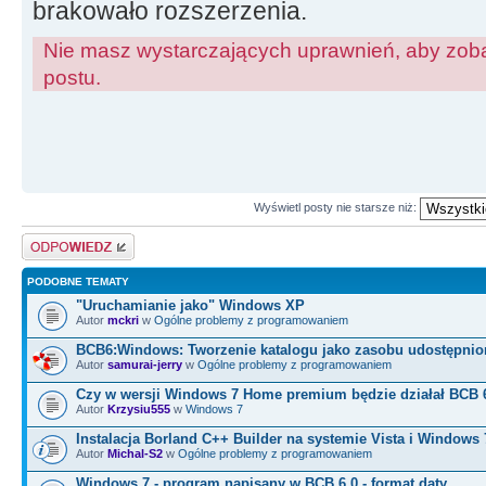
brakowało rozszerzenia.
Nie masz wystarczających uprawnień, aby zoba
postu.
Wyświetl posty nie starsze niż:
Odpowiedz
PODOBNE TEMATY
"Uruchamianie jako" Windows XP
Autor
mckri
w
Ogólne problemy z programowaniem
BCB6:Windows: Tworzenie katalogu jako zasobu udostępni
Autor
samurai-jerry
w
Ogólne problemy z programowaniem
Czy w wersji Windows 7 Home premium będzie działał BCB 
Autor
Krzysiu555
w
Windows 7
Instalacja Borland C++ Builder na systemie Vista i Windows 
Autor
Michal-S2
w
Ogólne problemy z programowaniem
Windows 7 - program napisany w BCB 6.0 - format daty