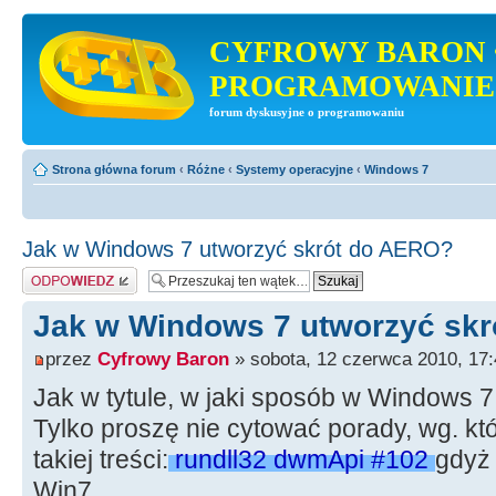
CYFROWY BARON 
PROGRAMOWANIE
forum dyskusyjne o programowaniu
Strona główna forum
‹
Różne
‹
Systemy operacyjne
‹
Windows 7
Jak w Windows 7 utworzyć skrót do AERO?
Odpowiedz
Jak w Windows 7 utworzyć sk
przez
Cyfrowy Baron
» sobota, 12 czerwca 2010, 17:
Jak w tytule, w jaki sposób w Windows 7
Tylko proszę nie cytować porady, wg. któ
takiej treści:
rundll32 dwmApi #102
gdyż 
Win7.